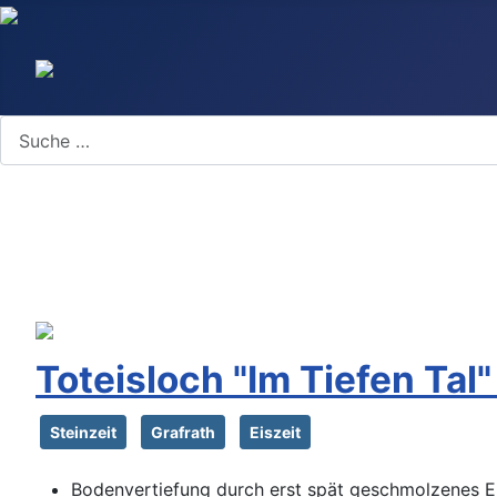
Search
Toteisloch "Im Tiefen Tal"
Steinzeit
Grafrath
Eiszeit
Bodenvertiefung durch erst spät geschmolzenes Eis